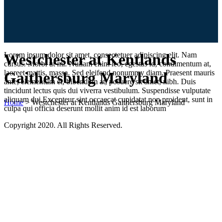
Lorem ipsum dolor sit amet, consectetuer adipiscing elit. Nam
Westchester at Kentlands
cursus. Morbi ut mi. Nullam enim leo, egestas id, condimentum at,
laoreet mattis, massa. Sed eleifend nonummy diam. Praesent mauris
Gaithersburg Maryland
ante, elementum et, bibendum at, posuere sit amet, nibh. Duis
tincidunt lectus quis dui viverra vestibulum. Suspendisse vulputate
aliquam dui.Excepteur sint occaecat cupidatat non proident, sunt in
Home
>
Westchester at Kentlands Gaithersburg Maryland
culpa qui officia deserunt mollit anim id est laborum
Copyright 2020. All Rights Reserved.